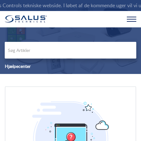
ontrols tekniske webside. I løbet af de kommende uger vil vi udf
Hjælpecenter