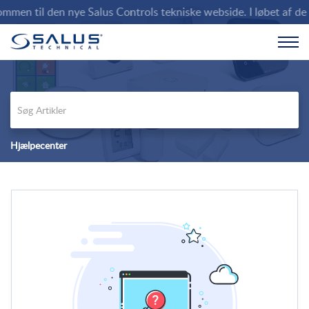
men til den nye Salus Controls tekniske webside. I løbet af de k
Hjælpecenter