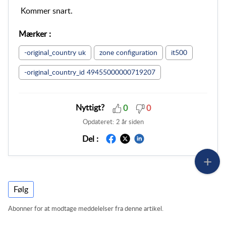
Kommer snart.
Mærker
:
-original_country uk
zone configuration
it500
-original_country_id 49455000000719207
Nyttigt?
0
0
Opdateret:
2 år siden
Del :
Følg
Abonner for at modtage meddelelser fra denne artikel.