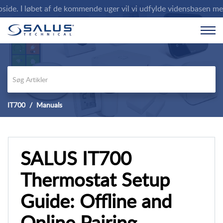
e. I løbet af de kommende uger vil vi udfylde vidensbasen med de
IT700
Manuals
SALUS IT700
Thermostat Setup
Guide: Offline and
Online Pairing