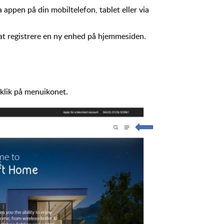
 appen på din mobiltelefon, tablet eller via
 at registrere en ny enhed på hjemmesiden.
 klik på menuikonet.