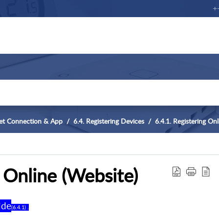
+++ 
net Connection & App
6.4. Registering Devices
6.4.1. Registering On
 Online (Website)
ide
(6.4.1) .