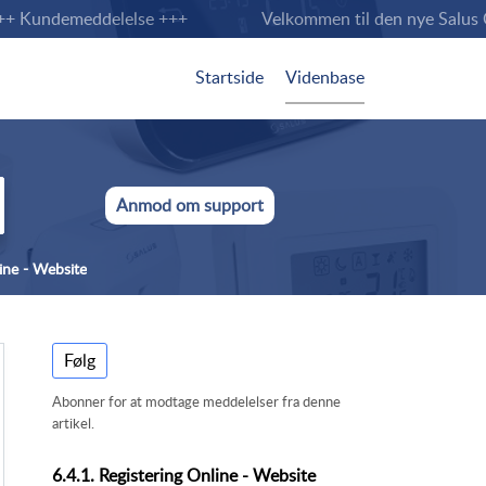
Kundemeddelelse +++
Velkommen til den nye Salus Cont
Startside
Videnbase
Anmod om support
line - Website
Følg
Abonner for at modtage meddelelser fra denne
artikel.
6.4.1. Registering Online - Website