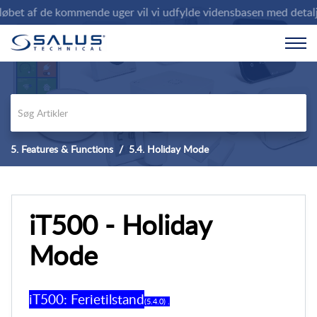
et af de kommende uger vil vi udfylde vidensbasen med detaljered
5. Features & Functions
5.4. Holiday Mode
iT500 - Holiday
Mode
iT500: Ferietilstand
(5.4.0) .