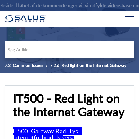
de. I løbet af de kommende uger vil vi udfylde vidensbasen med d
7.2. Common Issues
7.2.6. Red light on the Internet Gateway
IT500 - Red Light on
the Internet Gateway
iT500: Gateway Rødt Lys -
Internetforbindelse
(7.2.6) .