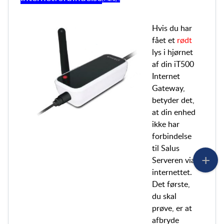
Hvis du har
fået et
rødt
lys i hjørnet
af din
iT500
Internet
G
ateway,
betyder det,
at din enhed
ikke har
forbindelse
til Salus
Serveren via
internettet.
Det første,
du skal
prøve, er at
afbryde