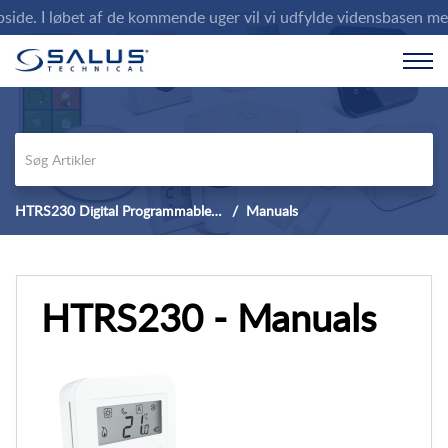
e. I løbet af de kommende uger vil vi udfylde vidensbasen med de
HTRS230 Digital Programmable Thermostat
Manuals
HTRS230 - Manuals